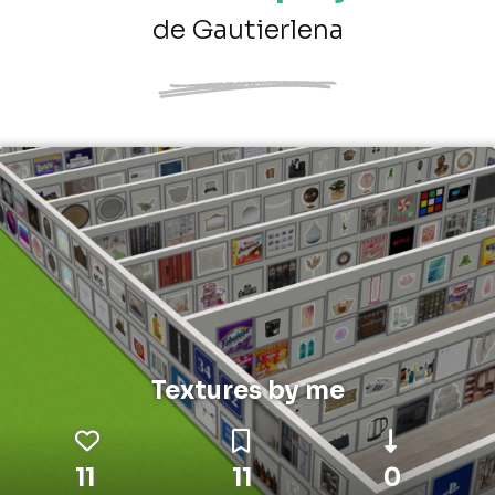
de Gautierlena
Textures by me
11
11
0