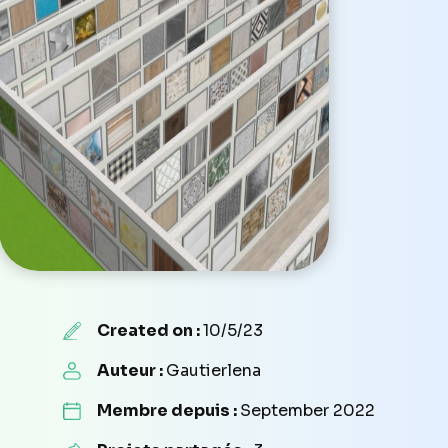
Created on :
10/5/23
Auteur :
Gautierlena
Membre depuis :
September 2022