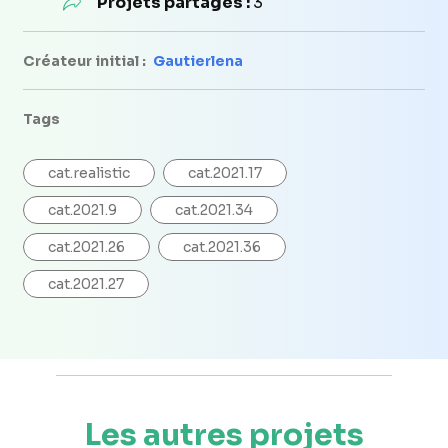
Projets partagés :
3
Créateur initial :
Gautierlena
Tags
cat.realistic
cat.2021.17
cat.2021.9
cat.2021.34
cat.2021.26
cat.2021.36
cat.2021.27
Les autres projets