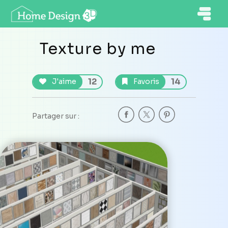
Texture by me
12
14
J'aime
Favoris
Partager sur :