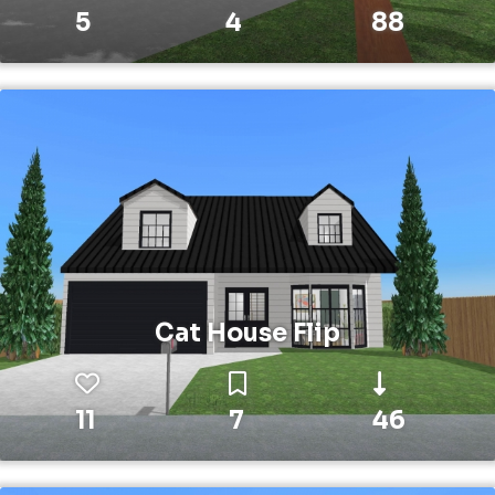
5
4
88
Cat House Flip
11
7
46