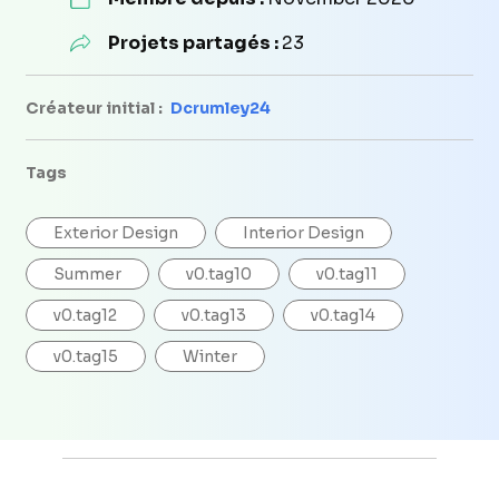
Projets partagés :
23
Créateur initial :
Dcrumley24
Tags
Exterior Design
Interior Design
Summer
v0.tag10
v0.tag11
v0.tag12
v0.tag13
v0.tag14
v0.tag15
Winter