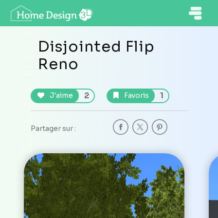
Disjointed Flip
Reno
2
1
J'aime
Favoris
Partager sur :