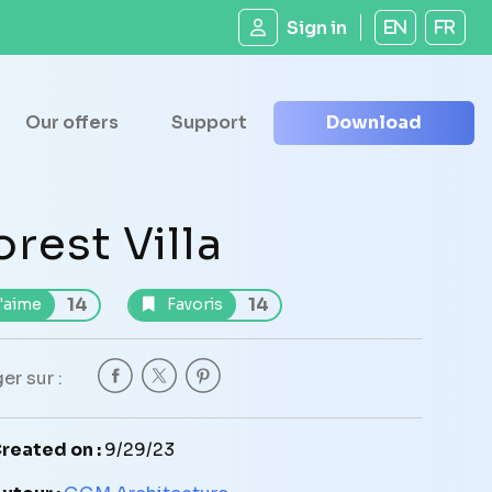
Sign in
EN
FR
Our offers
Support
Download
orest Villa
14
14
'aime
Favoris
er sur :
reated on :
9/29/23