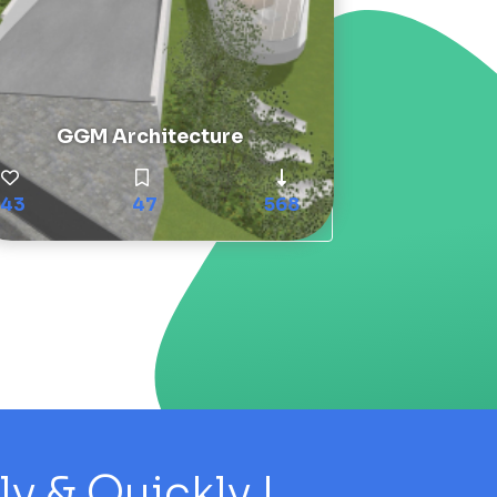
GGM Architecture
43
47
568
 & Quickly !