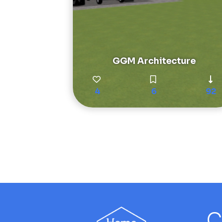
GGM Architecture
4
6
92
C