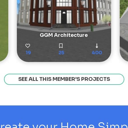
GGM Architecture
19
25
400
SEE ALL THIS MEMBER’S PROJECTS
reate your Home Simply