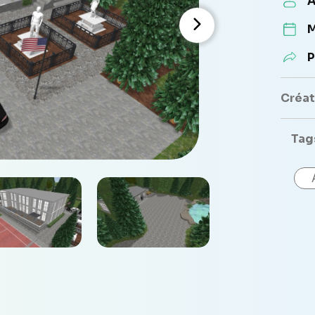
A
M
P
Créate
Tag