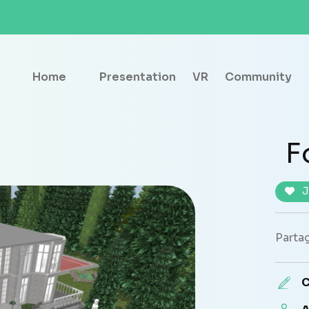
Home
Presentation
VR
Community
F
J
Partag
C