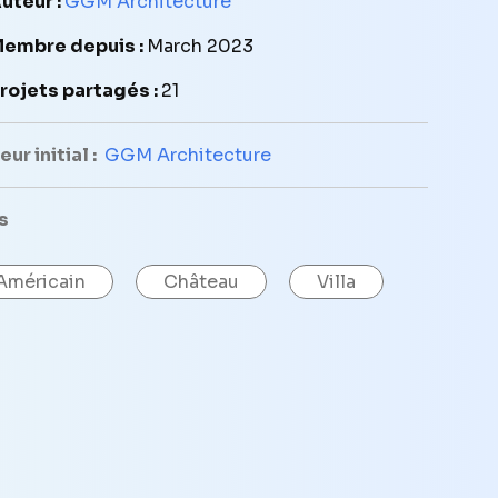
uteur :
GGM Architecture
embre depuis :
March 2023
rojets partagés :
21
ur initial :
GGM Architecture
s
Américain
Château
Villa