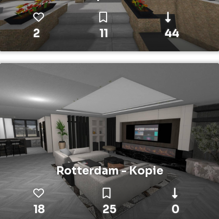
2
11
44
Rotterdam - Kopie
18
25
0