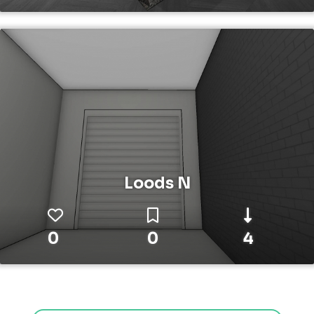
Loods N
0
0
4