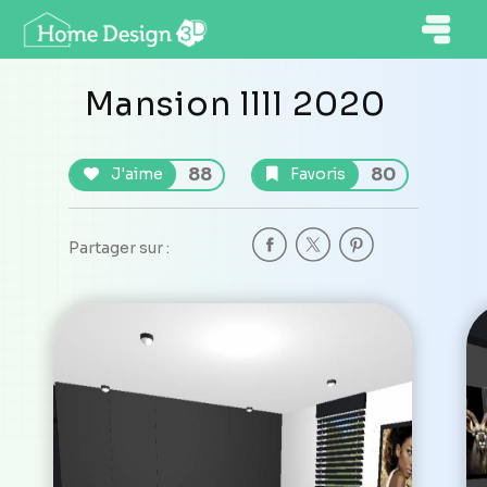
Mansion llll 2020
88
80
J'aime
Favoris
Partager sur :