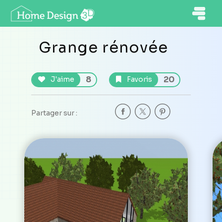
Grange rénovée
8
20
J'aime
Favoris
Partager sur :