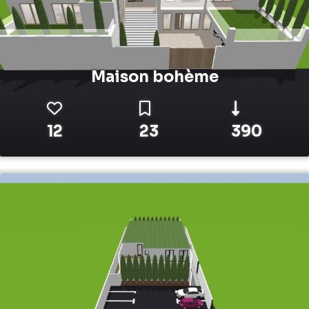
Maison bohème
12
23
390