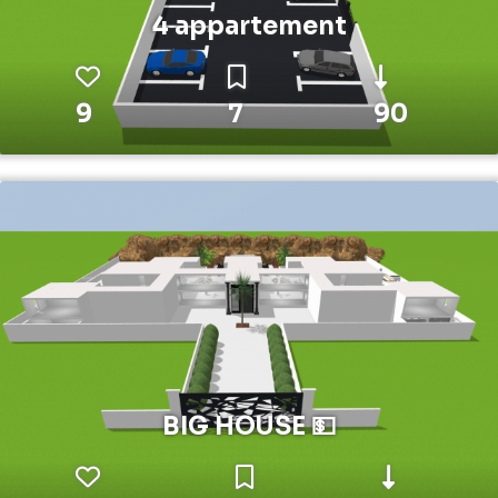
4 appartement
9
7
90
BIG HOUSE 💵