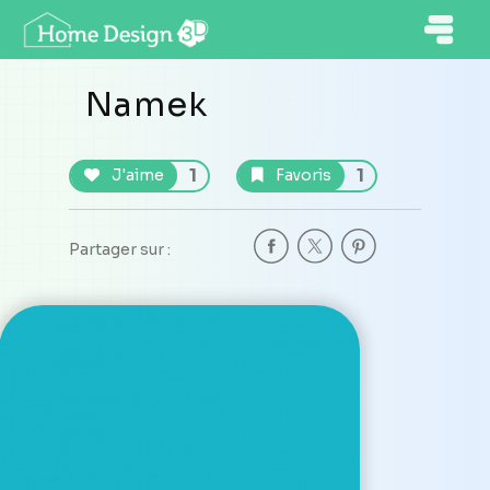
Namek
1
1
J'aime
Favoris
Partager sur :