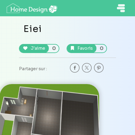
Eiei
0
0
J'aime
Favoris
Partager sur :