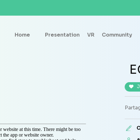
Home
Presentation
VR
Community
E
J
Partag
C