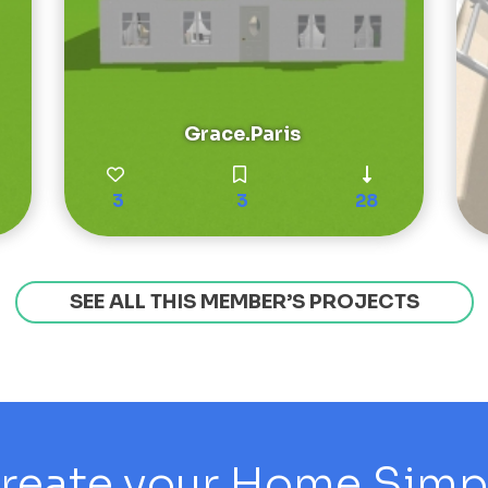
Grace.Paris
3
3
28
SEE ALL THIS MEMBER’S PROJECTS
reate your Home Simply