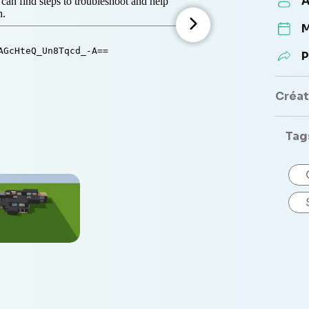
A
M
P
Créate
Tag