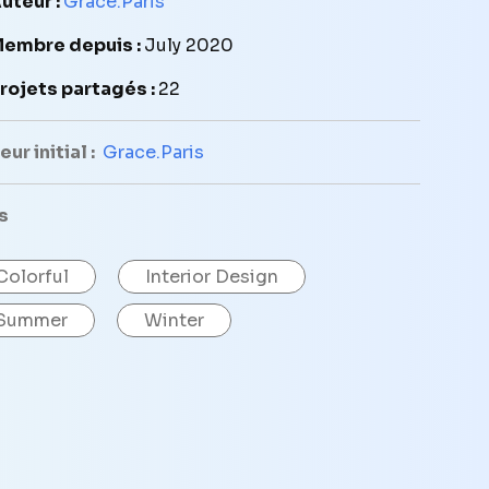
uteur :
Grace.Paris
embre depuis :
July 2020
rojets partagés :
22
ur initial :
Grace.Paris
s
Colorful
Interior Design
Summer
Winter