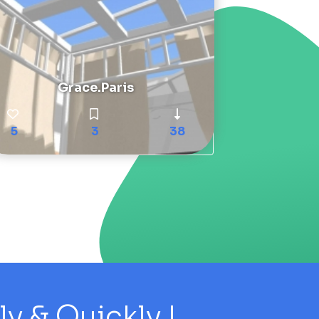
Grace.Paris
5
3
38
 & Quickly !