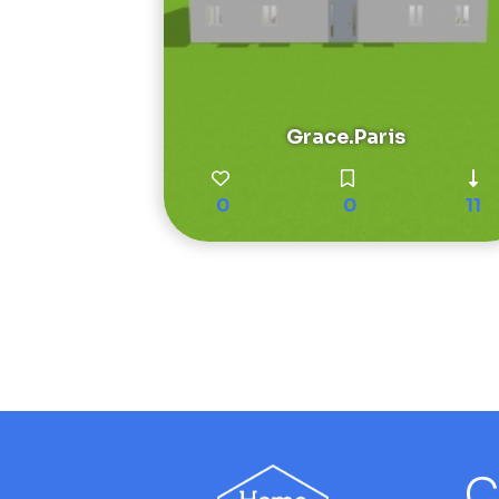
Grace.Paris
0
0
11
C