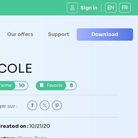
Sign in
EN
FR
Our offers
Support
Download
COLE
10
8
'aime
Favoris
er sur :
reated on :
10/21/20