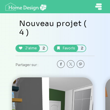
Nouveau projet (
4 )
2
2
J'aime
Favoris
Partager sur :