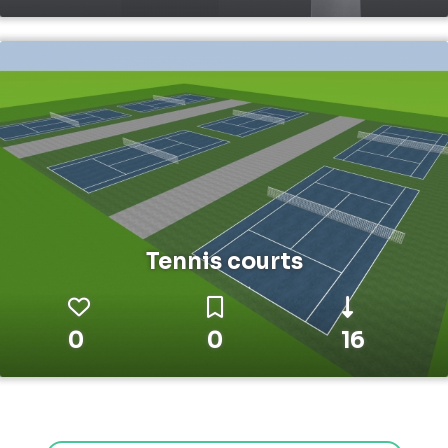
Tennis courts
0
0
16