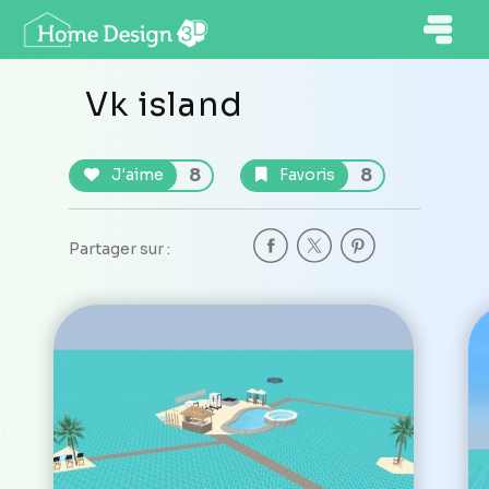
Vk island
8
8
J'aime
Favoris
Partager sur :