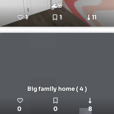
🌊🌸
1
1
11
Big family home ( 4 )
0
0
8