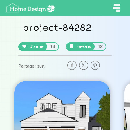
project-84282
13
12
J'aime
Favoris
Partager sur :