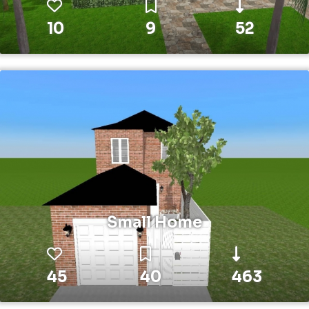
10
9
52
Small Home
45
40
463