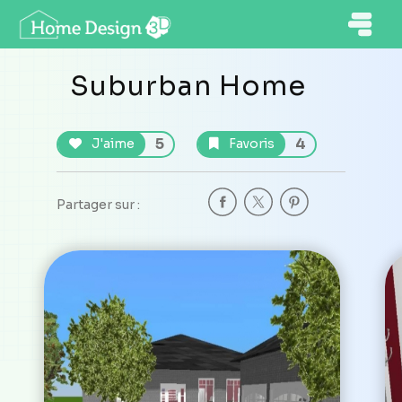
Suburban Home
5
4
J'aime
Favoris
Partager sur :