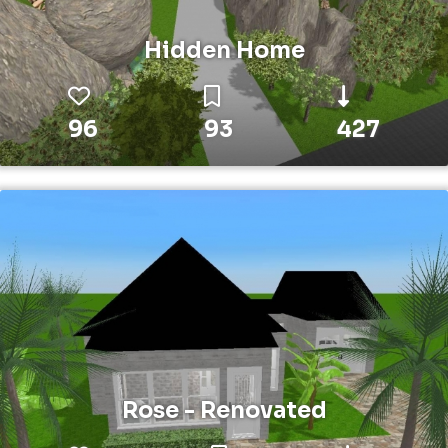
Hidden Home
96
93
427
Rose - Renovated