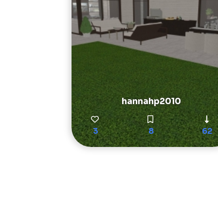
hannahp2010
3
8
62