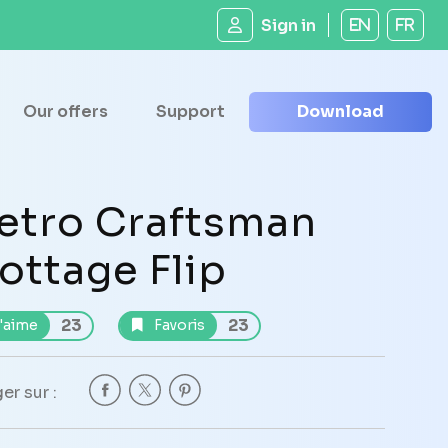
Sign in
EN
FR
Our offers
Support
Download
etro Craftsman
ottage Flip
23
23
'aime
Favoris
er sur :