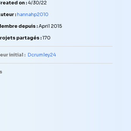
reated on :
4/30/22
uteur :
hannahp2010
embre depuis :
April 2015
rojets partagés :
170
ur initial :
Dcrumley24
s