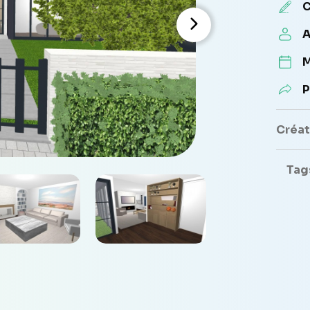
C
A
M
P
Créate
Tag