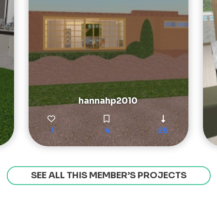
hannahp2010
1
4
26
SEE ALL THIS MEMBER’S PROJECTS