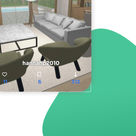
hannahp2010
11
6
312