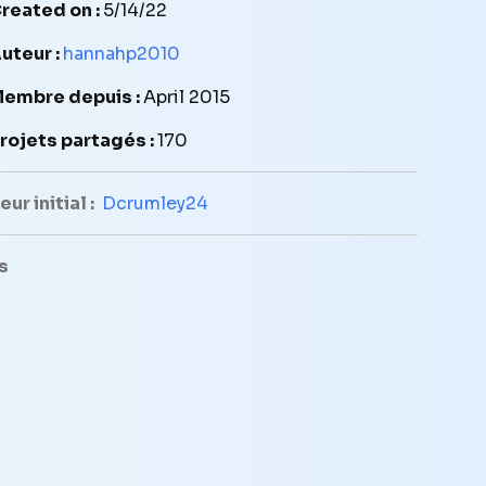
reated on :
5/14/22
uteur :
hannahp2010
embre depuis :
April 2015
rojets partagés :
170
ur initial :
Dcrumley24
s