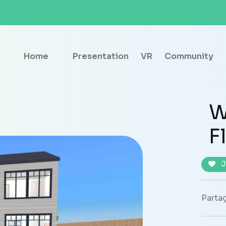
Home
Presentation
VR
Community
W
F
J
Partag