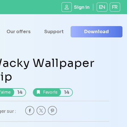
Sign in
EN
FR
Our offers
Support
Download
acky Wallpaper
lip
14
14
'aime
Favoris
er sur :