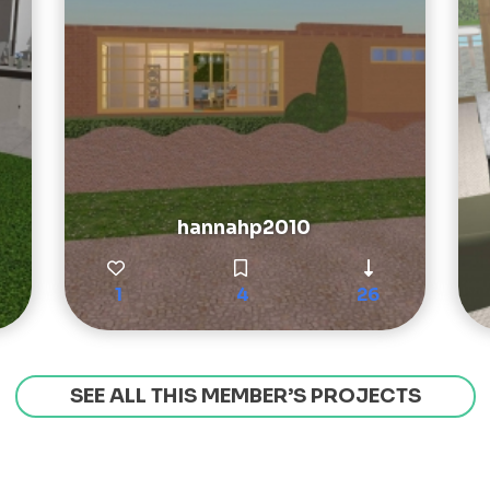
hannahp2010
1
4
26
SEE ALL THIS MEMBER’S PROJECTS