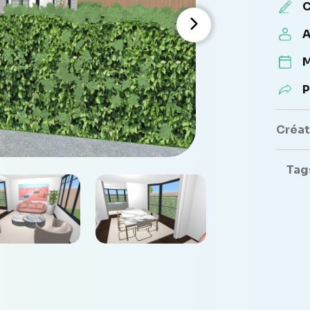
C
A
M
P
Créate
Tag