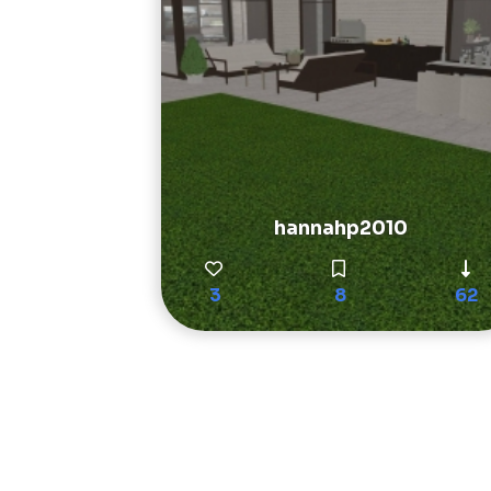
hannahp2010
3
8
62