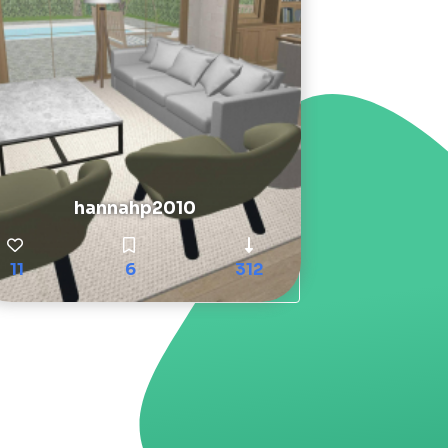
hannahp2010
11
6
312