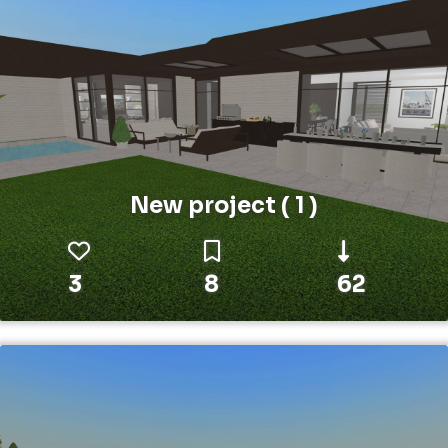
New project ( 1 )
3
8
62