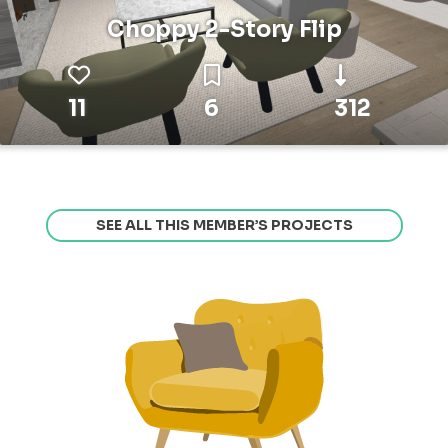
Choppy 2-Story Flip
11
6
312
SEE ALL THIS MEMBER’S PROJECTS