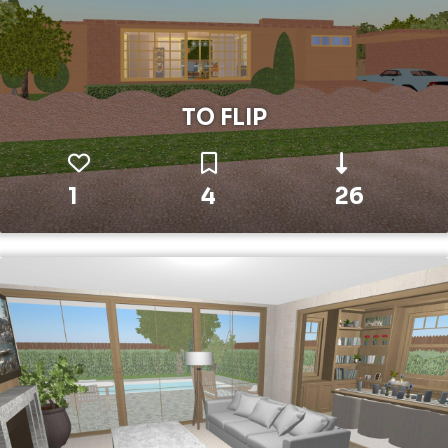
TO FLIP
1
4
26