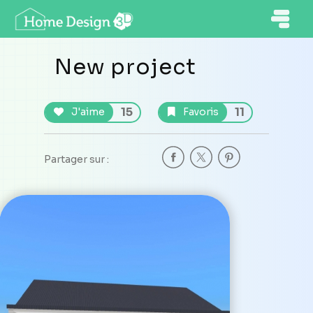
New project
15
11
J'aime
Favoris
Partager sur :