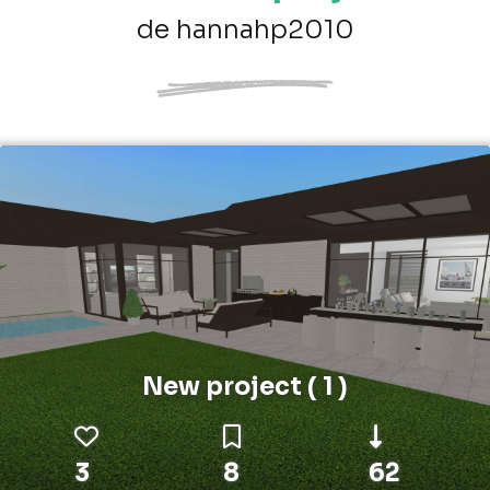
de hannahp2010
New project ( 1 )
3
8
62