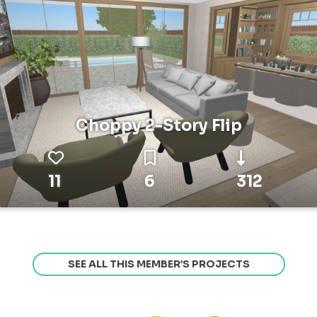
Choppy 2-Story Flip
11
6
312
SEE ALL THIS MEMBER’S PROJECTS