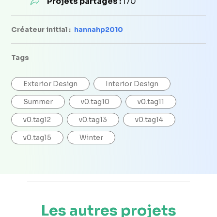
Projets partagés :
170
Créateur initial :
hannahp2010
Tags
Exterior Design
Interior Design
Summer
v0.tag10
v0.tag11
v0.tag12
v0.tag13
v0.tag14
v0.tag15
Winter
Les autres projets