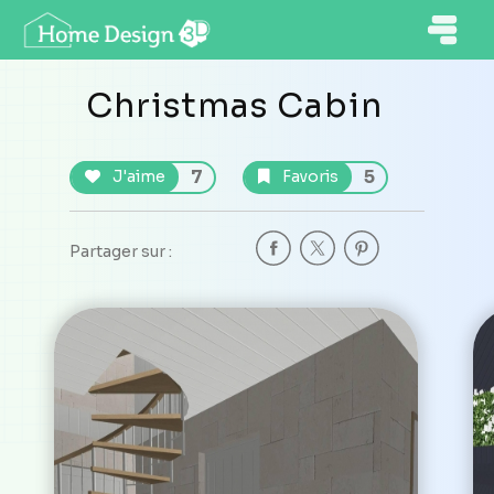
Christmas Cabin
7
5
J'aime
Favoris
Partager sur :