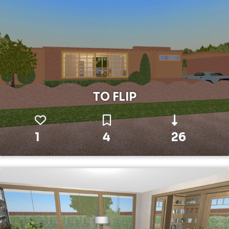
TO FLIP
1
4
26