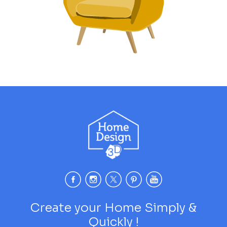
Create your Home Simply &
Quickly !