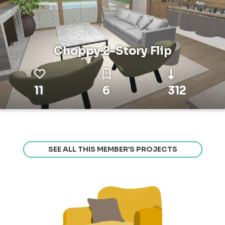
Choppy 2-Story Flip
11
6
312
SEE ALL THIS MEMBER’S PROJECTS