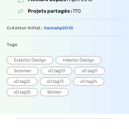
Projets partagés :
170
Créateur initial :
hannahp2010
Tags
Exterior Design
Interior Design
Summer
v0.tag10
v0.tag11
v0.tag12
v0.tag13
v0.tag14
v0.tag15
Winter