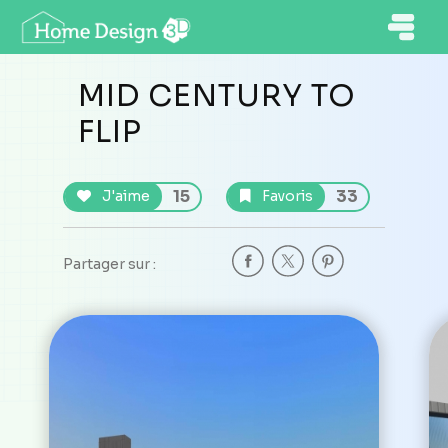
MID CENTURY TO
FLIP
15
33
J'aime
Favoris
Partager sur :