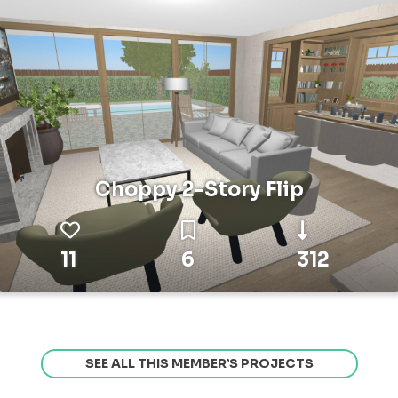
Choppy 2-Story Flip
11
6
312
SEE ALL THIS MEMBER’S PROJECTS