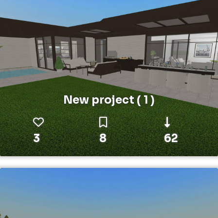
New project ( 1 )
3
8
62