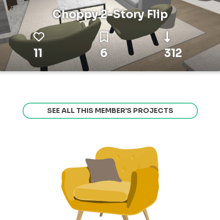
Choppy 2-Story Flip
11
6
312
SEE ALL THIS MEMBER’S PROJECTS