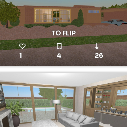
TO FLIP
1
4
26