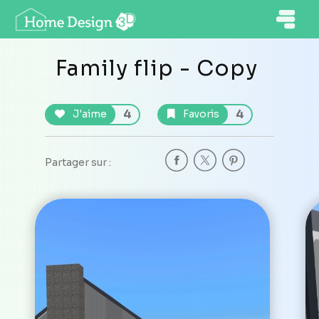
Family flip - Copy
4
4
J'aime
Favoris
Partager sur :