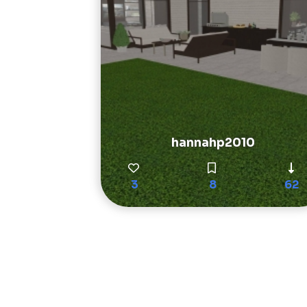
hannahp2010
3
8
62