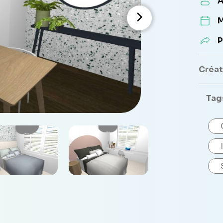
A
M
P
Créate
Tag