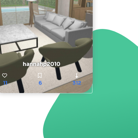
hannahp2010
11
6
312