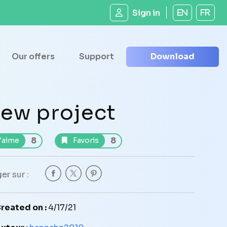
Sign in
EN
FR
Our offers
Support
Download
ew project
8
8
'aime
Favoris
er sur :
reated on :
4/17/21