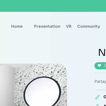
Home
Presentation
VR
Community
N
J
Partag
C