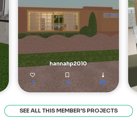
hannahp2010
1
4
26
SEE ALL THIS MEMBER’S PROJECTS