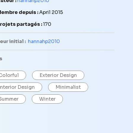
uteur :
hannahp2010
embre depuis :
April 2015
rojets partagés :
170
ur initial :
hannahp2010
s
Colorful
Exterior Design
Interior Design
Minimalist
Summer
Winter