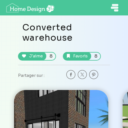
Converted
warehouse
8
8
J'aime
Favoris
Partager sur :