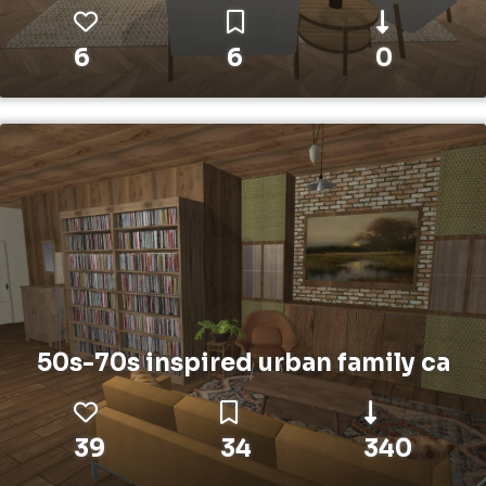
6
6
0
50s-70s inspired urban family ca
39
34
340