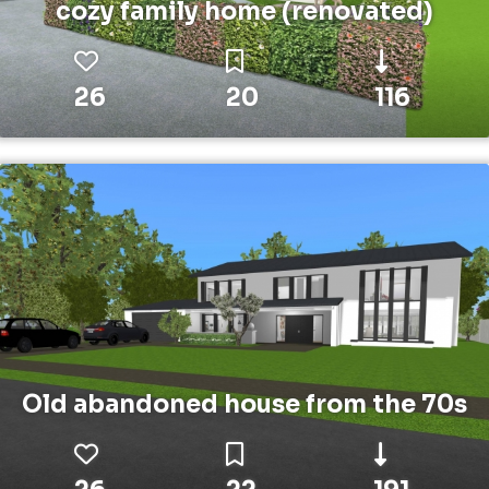
cozy family home (renovated)
26
20
116
Old abandoned house from the 70s