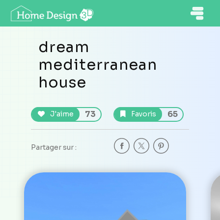
dream
mediterranean
house
73
65
J'aime
Favoris
Partager sur :