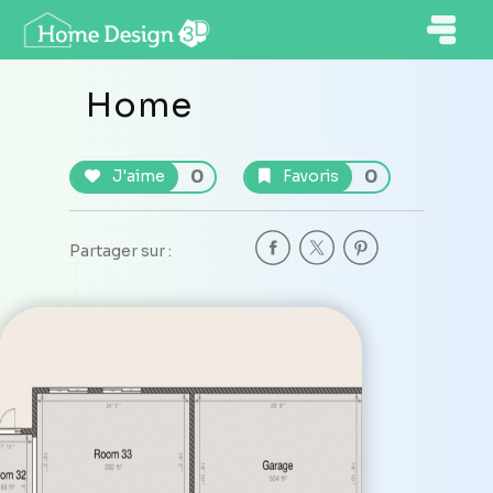
Home
0
0
J'aime
Favoris
Partager sur :