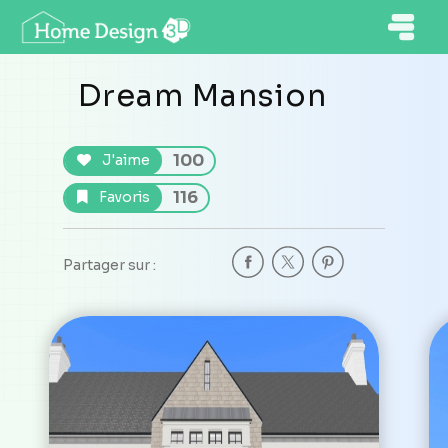
Dream Mansion
100
J'aime
116
Favoris
Partager sur :