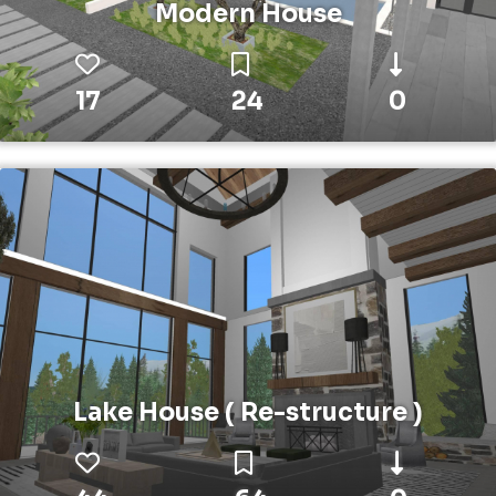
Modern House
17
24
0
Lake House ( Re-structure )