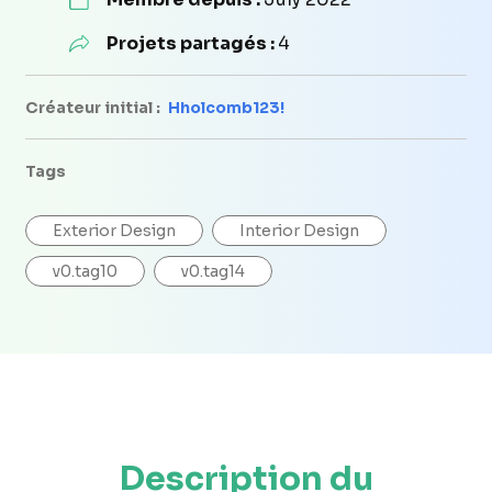
Projets partagés :
4
Créateur initial :
Hholcomb123!
Tags
Exterior Design
Interior Design
v0.tag10
v0.tag14
Description du