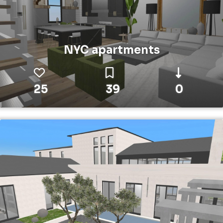
NYC apartments
25
39
0