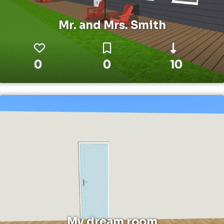
Mr. and Mrs. Smith
0
0
10
My dream room