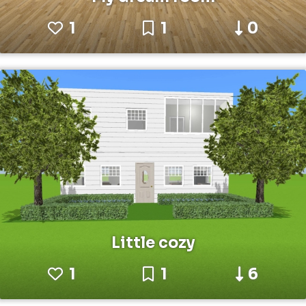
1
1
0
Little cozy
1
1
6