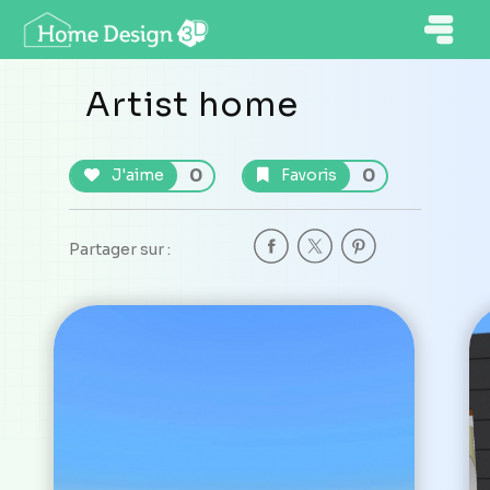
Artist home
0
0
J'aime
Favoris
Partager sur :