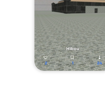
Hibou
2
1
24