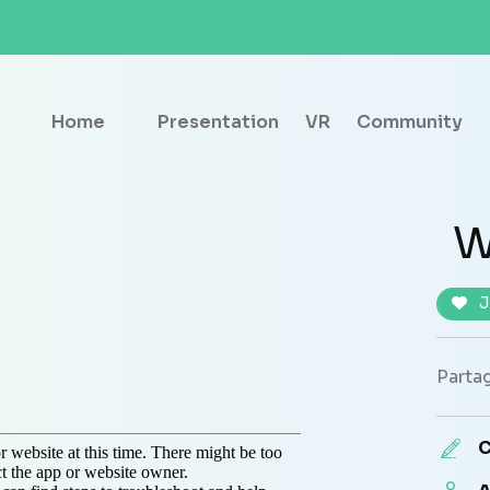
Home
Presentation
VR
Community
J
Partag
C