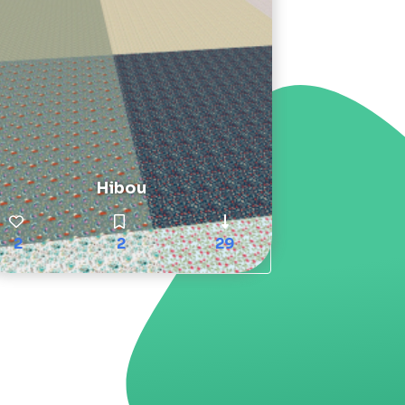
Hibou
2
2
29