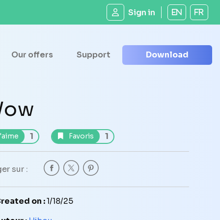
Sign in
EN
FR
Our offers
Support
Download
Wow
1
1
'aime
Favoris
er sur :
reated on :
1/18/25