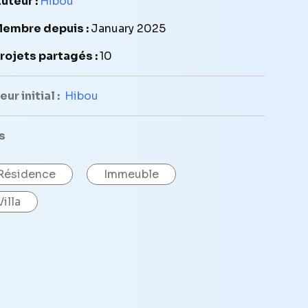
uteur :
Hibou
embre depuis :
January 2025
rojets partagés :
10
ur initial :
Hibou
s
Résidence
Immeuble
Villa