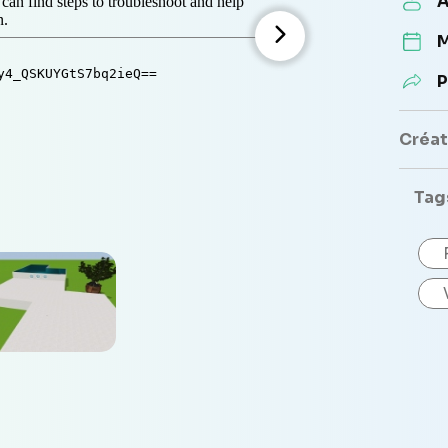
A
M
P
Créate
Tag