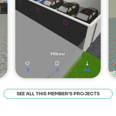
Hibou
3
2
62
SEE ALL THIS MEMBER’S PROJECTS