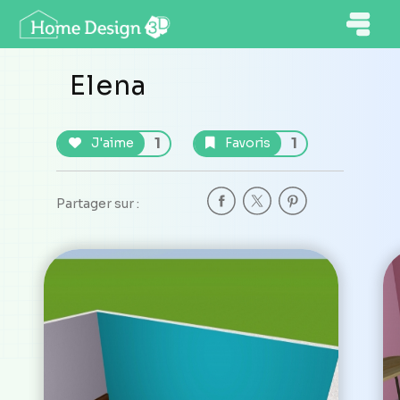
Elena
1
1
J'aime
Favoris
Partager sur :