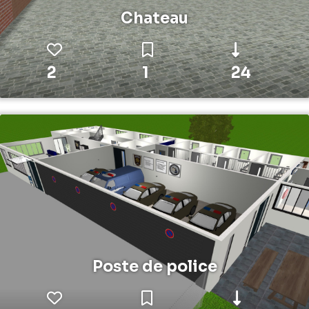
Chateau
2
1
24
Poste de police