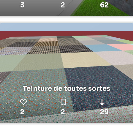
3
2
62
Teinture de toutes sortes
2
2
29