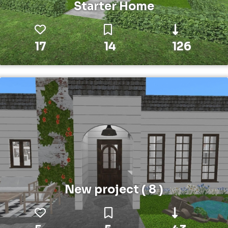
Starter Home
17
14
126
New project ( 8 )