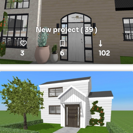
New project ( 39 )
3
6
102