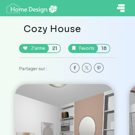
Cozy House
21
18
J'aime
Favoris
Partager sur :