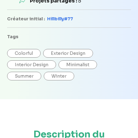
Projets partagés :
5
Créateur initial :
Hillbilly#77
Tags
Colorful
Exterior Design
Interior Design
Minimalist
Summer
Winter
Description du