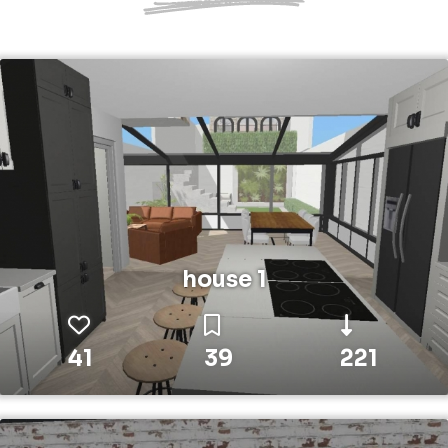
house 1
41
39
221