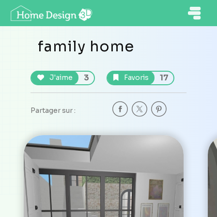
family home
3
17
J'aime
Favoris
Partager sur :