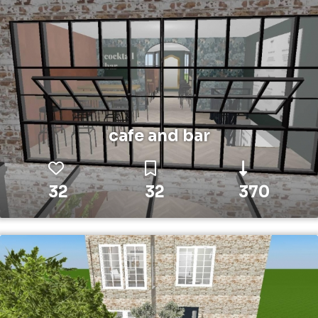
cafe and bar
32
32
370