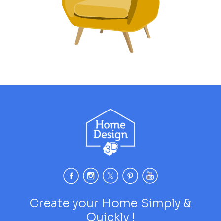
Create your Home Simply &
Quickly !