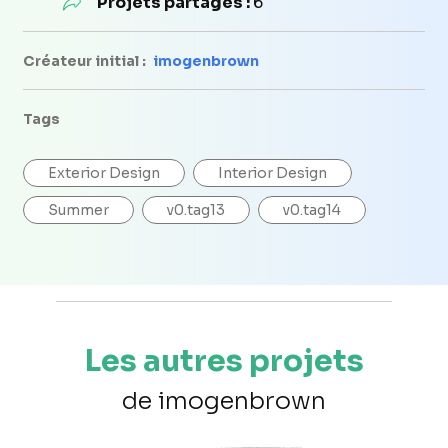
Projets partagés :
6
Créateur initial :
imogenbrown
Tags
Exterior Design
Interior Design
Summer
v0.tag13
v0.tag14
Les autres projets
de imogenbrown