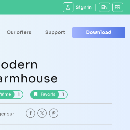
Sign in
EN
FR
Our offers
Support
Download
odern
armhouse
1
1
'aime
Favoris
er sur :