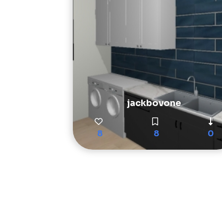
jackbovone
8
8
0