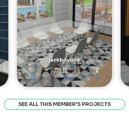
jackbovone
11
11
0
SEE ALL THIS MEMBER’S PROJECTS