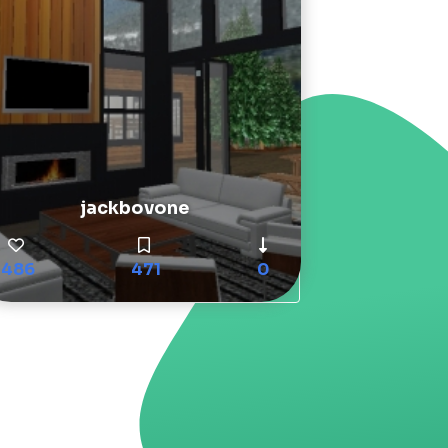
jackbovone
486
471
0