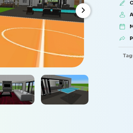
C
A
M
P
Tag