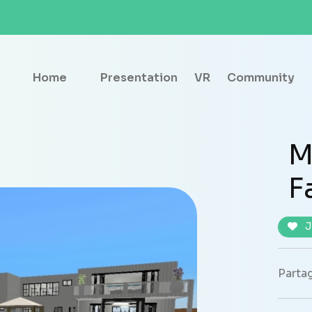
Home
Presentation
VR
Community
M
F
J
Partag