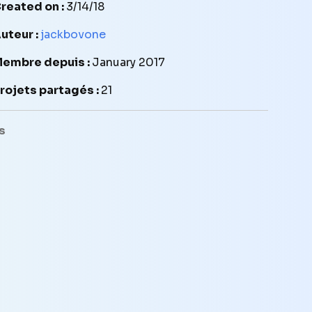
reated on :
3/14/18
uteur :
jackbovone
embre depuis :
January 2017
rojets partagés :
21
s