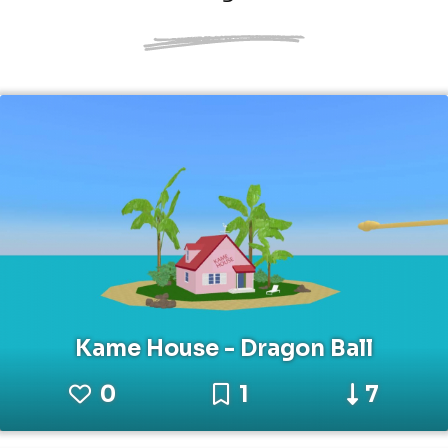
Kame House - Dragon Ball
0
1
7