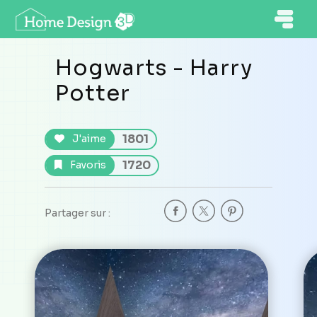
Hogwarts - Harry
Potter
1801
J'aime
1720
Favoris
Partager sur :