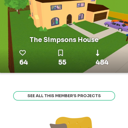
The Simpsons House
64
55
484
SEE ALL THIS MEMBER’S PROJECTS