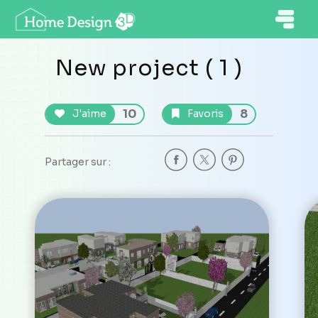
New project ( 1 )
10
8
J'aime
Favoris
Partager sur :