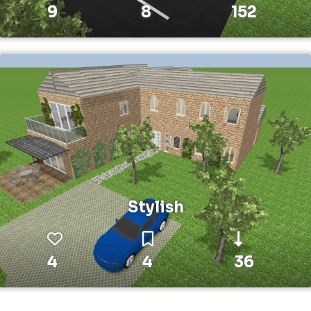
9
8
152
Stylish
4
4
36