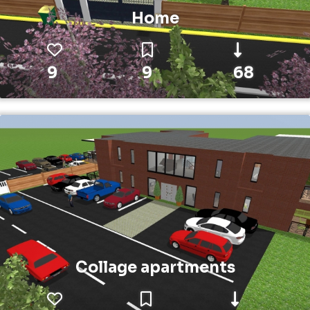
Home
9
9
68
Collage apartments