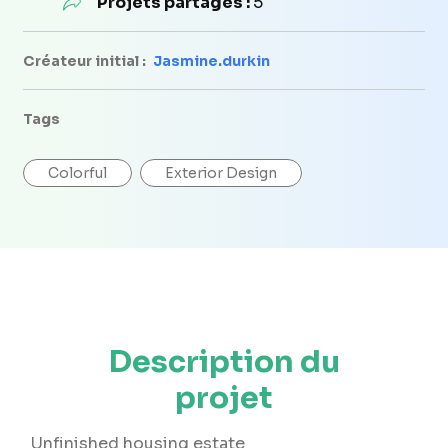
Projets partagés :
5
Créateur initial :
Jasmine.durkin
Tags
Colorful
Exterior Design
Description du
projet
Unfinished housing estate