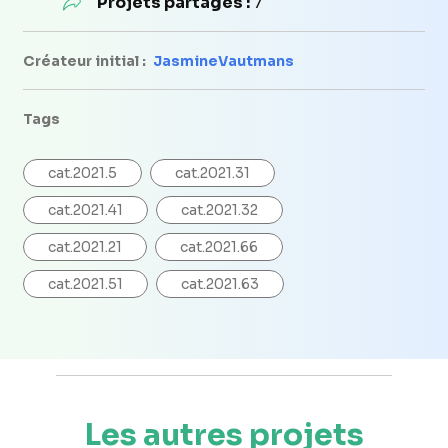
Projets partagés :
7
Créateur initial :
JasmineVautmans
Tags
cat.2021.5
cat.2021.31
cat.2021.41
cat.2021.32
cat.2021.21
cat.2021.66
cat.2021.51
cat.2021.63
Les autres projets