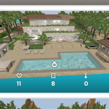
💍
11
8
0