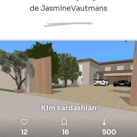
de JasmineVautmans
Kim kardashian
12
16
500