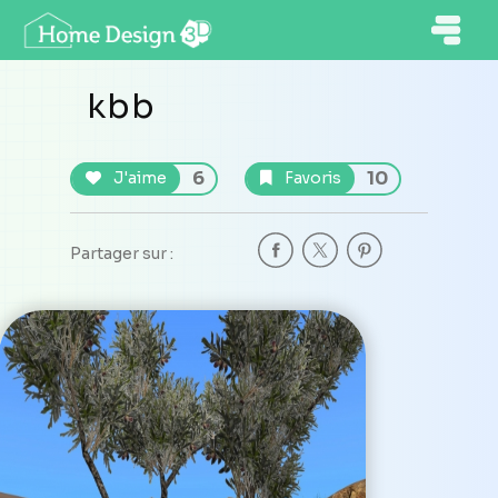
kbb
6
10
J'aime
Favoris
Partager sur :