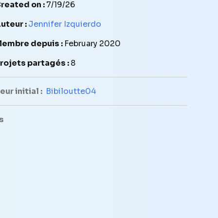
reated on :
7/19/26
uteur :
Jennifer Izquierdo
embre depuis :
February 2020
rojets partagés :
8
ur initial :
Bibiloutte04
s