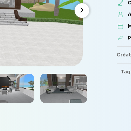
C
A
M
P
Créate
Tag