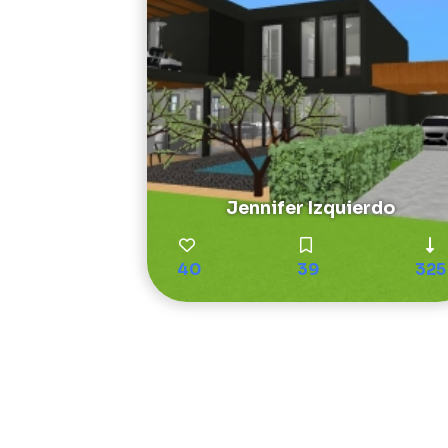
Jennifer Izquierdo
40
39
325