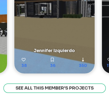
Jennifer Izquierdo
38
36
350
1
SEE ALL THIS MEMBER’S PROJECTS