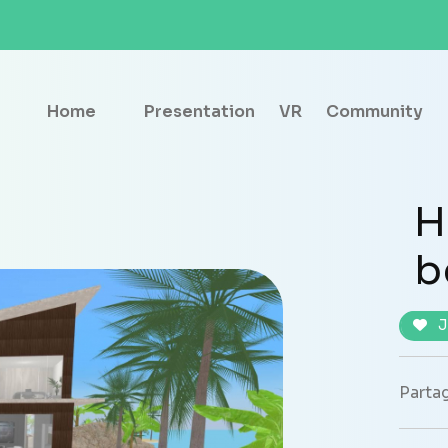
Home
Presentation
VR
Community
H
b
J
Partag