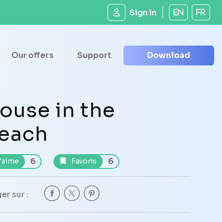
Sign in
EN
FR
Our offers
Support
Download
ouse in the
each
6
6
'aime
Favoris
er sur :