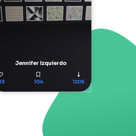
Jennifer Izquierdo
13
104
1205