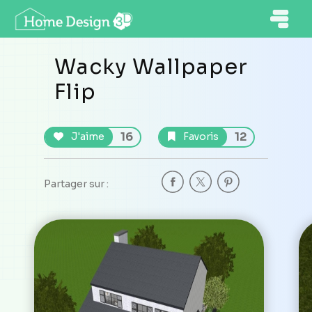
Wacky Wallpaper
Flip
16
12
J'aime
Favoris
Partager sur :