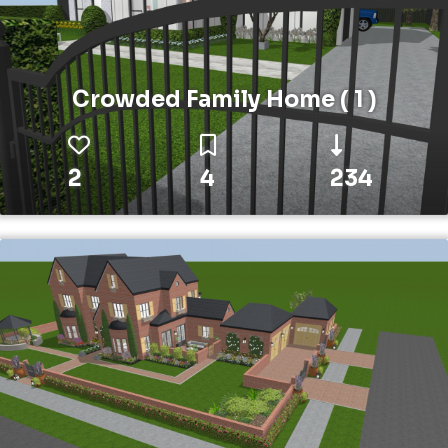
Crowded Family Home ( 1 )
2
4
234