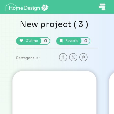
New project ( 3 )
0
0
J'aime
Favoris
Partager sur :