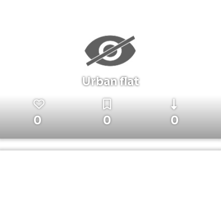
Urban flat
0
0
0