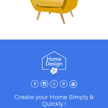
Create your Home Simply &
Quickly !