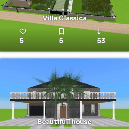
Villa Classica
5
5
53
Beautifull house