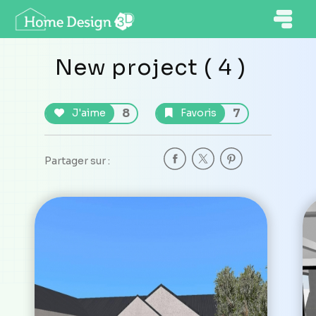
New project ( 4 )
8
7
J'aime
Favoris
Partager sur :