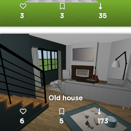
3
3
35
Old house
6
5
173