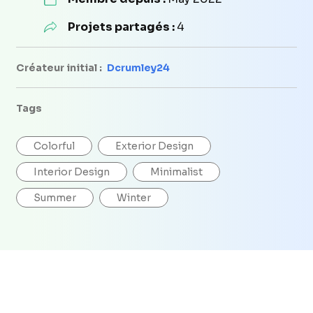
Projets partagés :
4
Créateur initial :
Dcrumley24
Tags
Colorful
Exterior Design
Interior Design
Minimalist
Summer
Winter