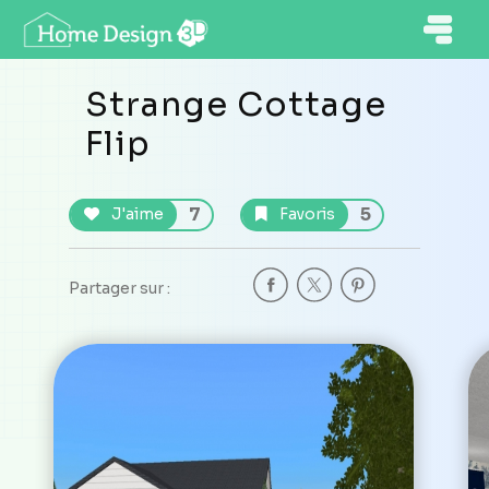
Strange Cottage
Flip
7
5
J'aime
Favoris
Partager sur :