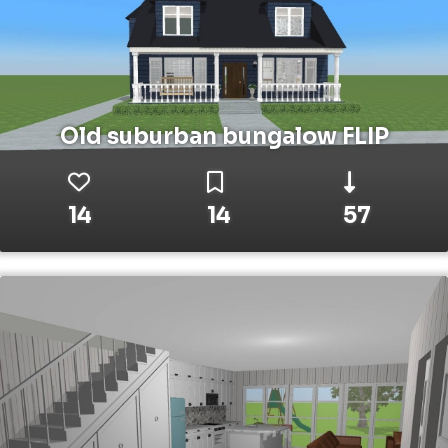
Old suburban bungalow FLIP
14
14
57