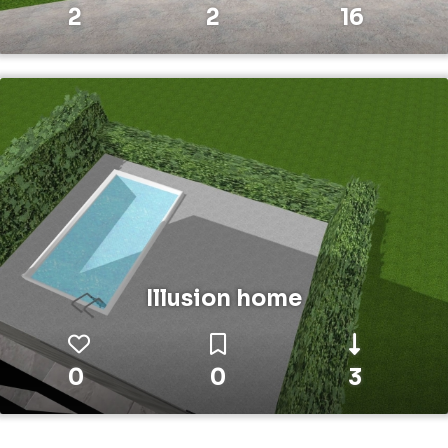
2
2
16
Illusion home
0
0
3