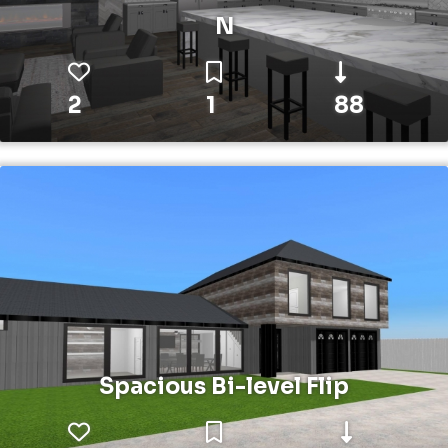
N
2
1
88
Spacious Bi-level Flip