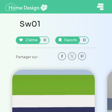
Sw01
0
0
J'aime
Favoris
Partager sur :