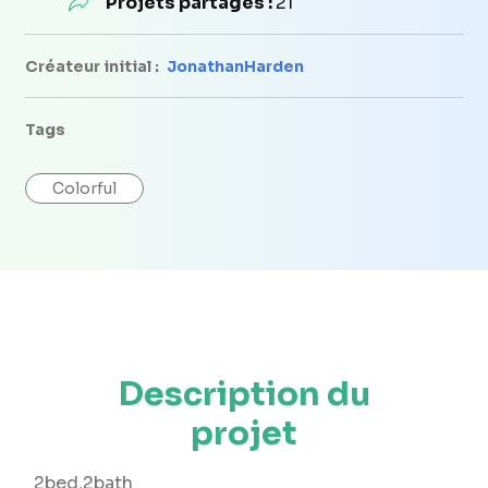
Projets partagés :
21
Créateur initial :
JonathanHarden
Tags
Colorful
Description du
projet
2bed,2bath