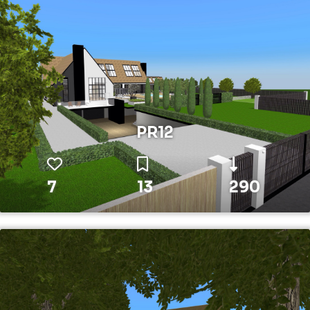
PR12
7
13
290