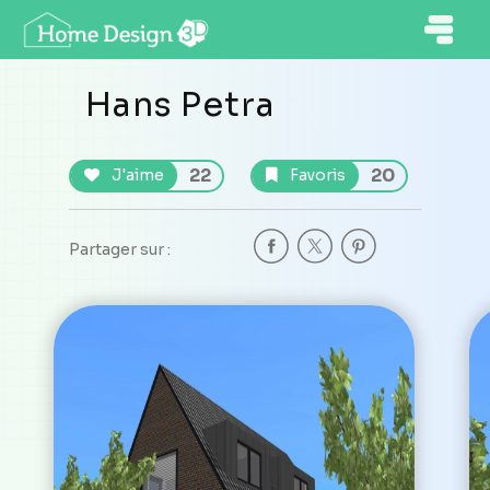
Hans Petra
22
20
J'aime
Favoris
Partager sur :