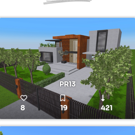
PR13
8
19
421