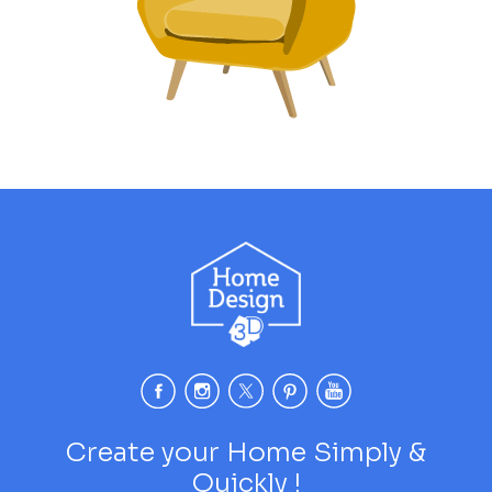
Create your Home Simply &
Quickly !