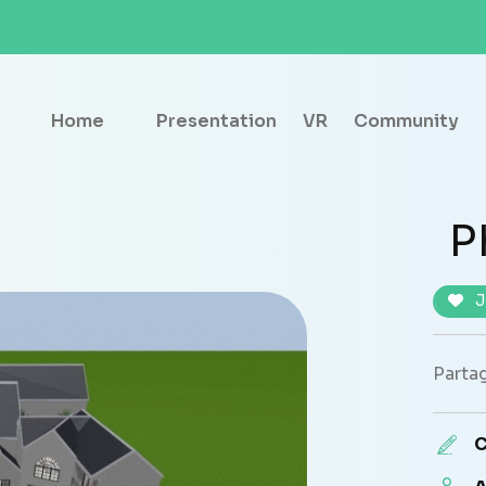
Home
Presentation
VR
Community
P
J
Partag
C