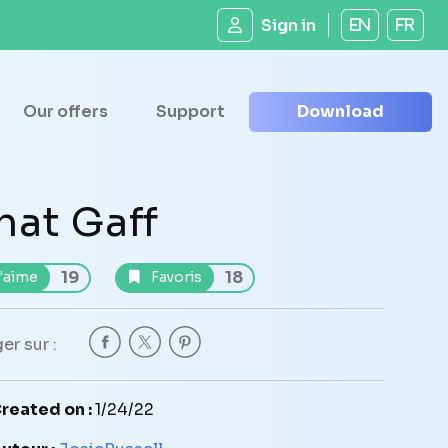
Sign in
EN
FR
Our offers
Support
Download
hat Gaff
19
18
'aime
Favoris
er sur :
reated on :
1/24/22