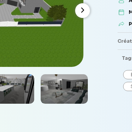
A
M
P
Créate
Tag