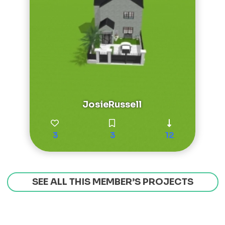
JosieRussell
3
3
12
SEE ALL THIS MEMBER’S PROJECTS