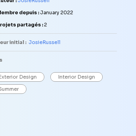
uteur :
JosieRussell
embre depuis :
January 2022
rojets partagés :
2
ur initial :
JosieRussell
s
Exterior Design
Interior Design
Summer