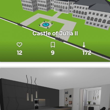
Castle of Julia II
12
9
172