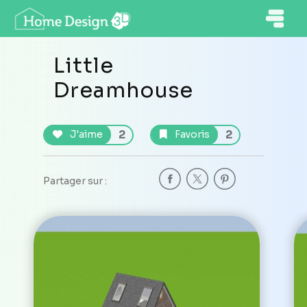
Little
Dreamhouse
2
2
J'aime
Favoris
Partager sur :