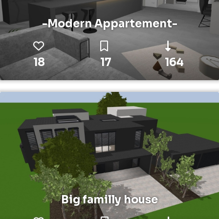
-Modern Appartement-
18
17
164
Big familly house