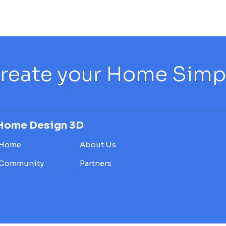
reate your Home Simply
Home Design 3D
Home
About Us
Community
Partners