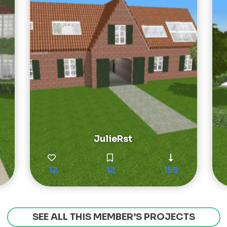
JulieRst
12
12
158
SEE ALL THIS MEMBER’S PROJECTS