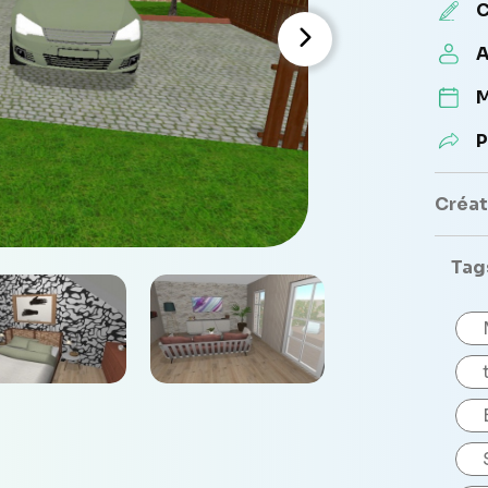
C
A
M
P
Créate
Tag