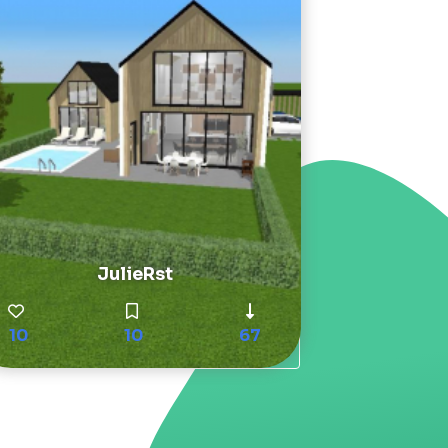
JulieRst
10
10
67