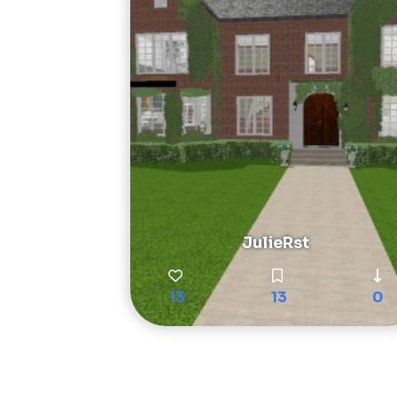
JulieRst
13
13
0