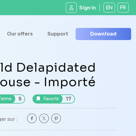
Sign in
EN
FR
Our offers
Support
Download
ld Delapidated
ouse - Importé
5
17
'aime
Favoris
er sur :