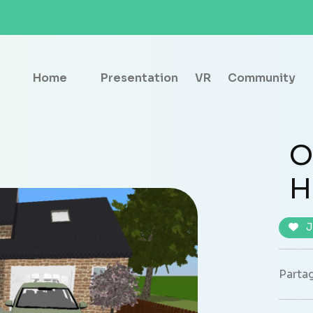
Home
Presentation
VR
Community
O
H
J
Partag