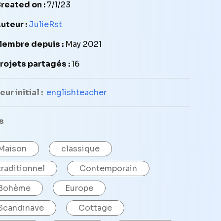
reated on :
7/1/23
uteur :
JulieRst
embre depuis :
May 2021
rojets partagés :
16
ur initial :
englishteacher
s
Maison
classique
traditionnel
Contemporain
Bohème
Europe
Scandinave
Cottage