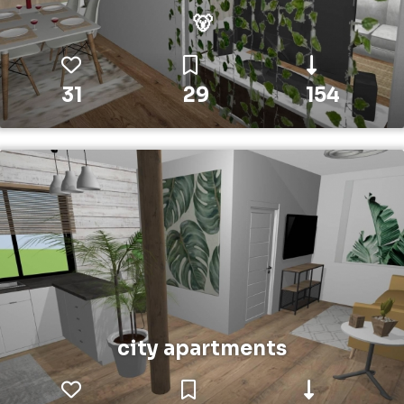
🐻
31
29
154
city apartments