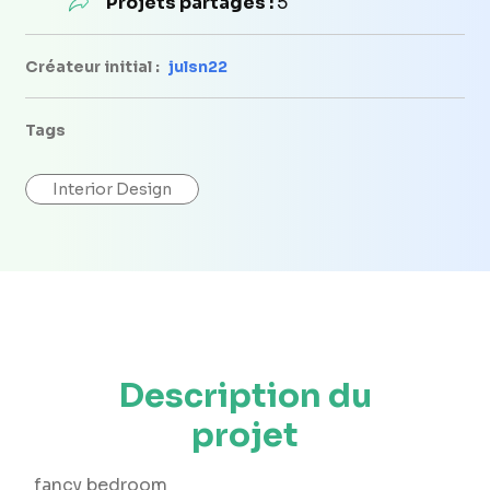
Projets partagés :
5
Créateur initial :
julsn22
Tags
Interior Design
Description du
projet
fancy bedroom