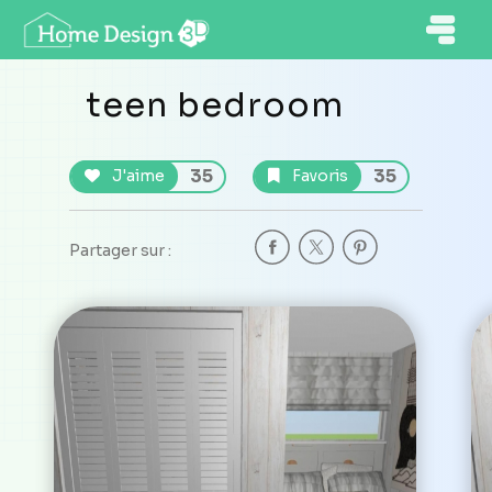
teen bedroom
35
35
J'aime
Favoris
Partager sur :