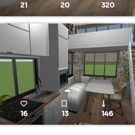
21
20
320
🐢
16
13
146