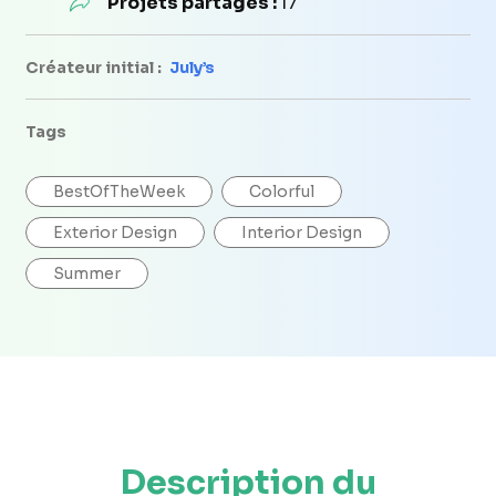
Projets partagés :
17
Créateur initial :
July’s
Tags
BestOfTheWeek
Colorful
Exterior Design
Interior Design
Summer
Description du