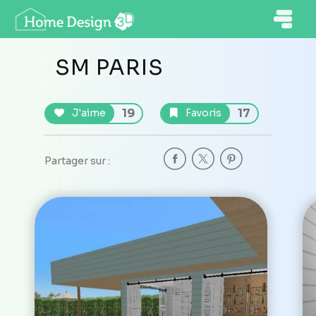
SM PARIS
19
17
J'aime
Favoris
Partager sur :