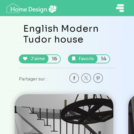
English Modern
Tudor house
16
14
J'aime
Favoris
Partager sur :