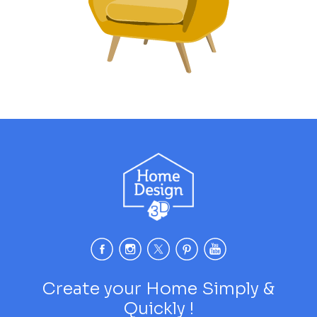
Create your Home Simply &
Quickly !