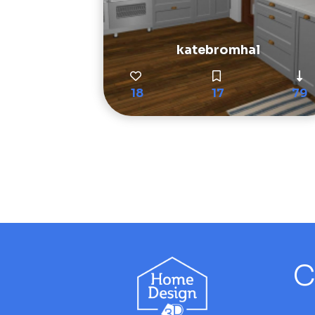
katebromhal
18
17
79
C