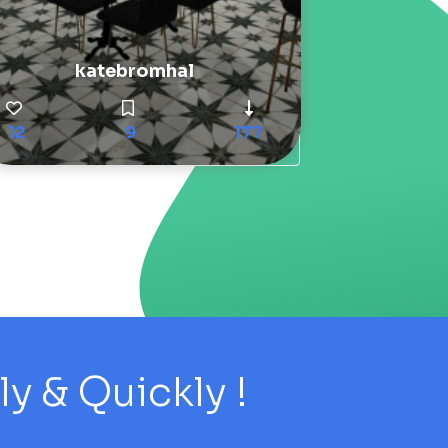
katebromhal
12
9
177
 & Quickly !