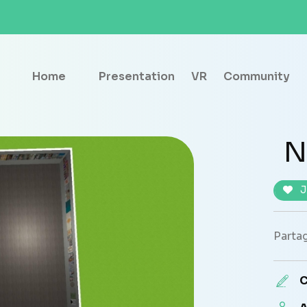
Home
Presentation
VR
Community
N
J
Partag
C