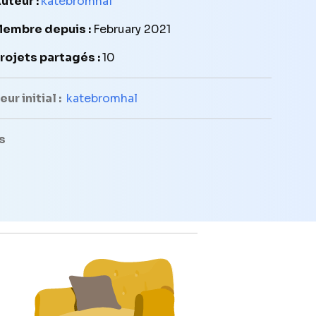
uteur :
katebromhal
embre depuis :
February 2021
rojets partagés :
10
ur initial :
katebromhal
s