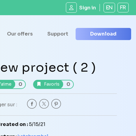
Sign in
EN
FR
Our offers
Support
Download
ew project ( 2 )
0
0
'aime
Favoris
er sur :
reated on :
5/15/21