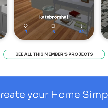
katebromhal
7
6
62
SEE ALL THIS MEMBER’S PROJECTS
reate your Home Simply