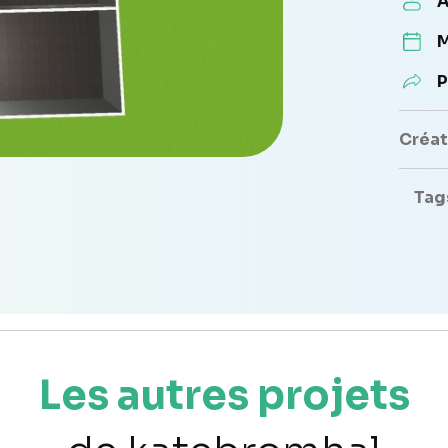
A
M
P
Créate
Tag
Les autres projets