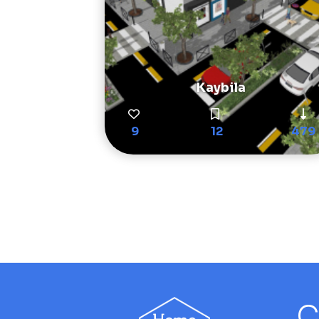
Kaybila
9
12
479
C