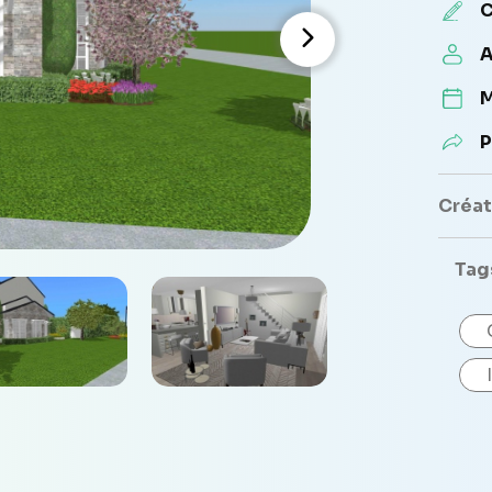
C
A
M
P
Créate
Tag