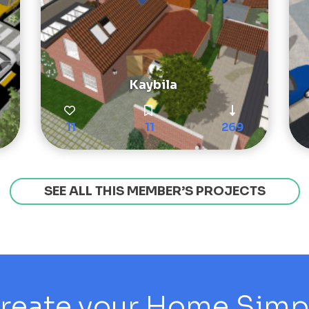
Kaybila
11
11
269
SEE ALL THIS MEMBER’S PROJECTS
reate your Home Simply