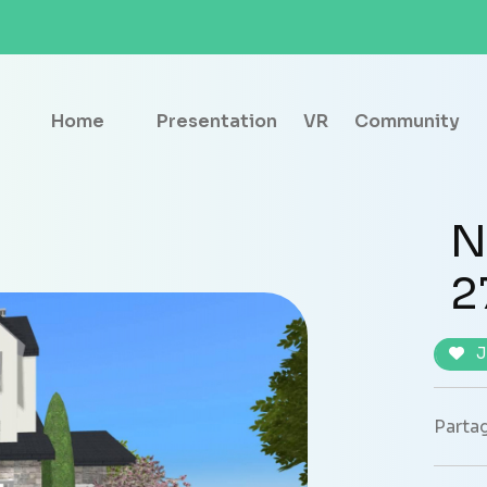
Home
Presentation
VR
Community
N
2
J
Partag