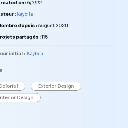
reated on :
6/7/22
uteur :
Kaybila
embre depuis :
August 2020
rojets partagés :
115
ur initial :
Kaybila
s
Colorful
Exterior Design
Interior Design