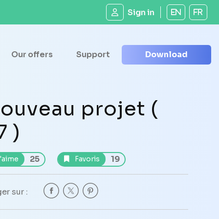
Sign in
EN
FR
Our offers
Support
Download
ouveau projet (
7 )
25
19
'aime
Favoris
er sur :