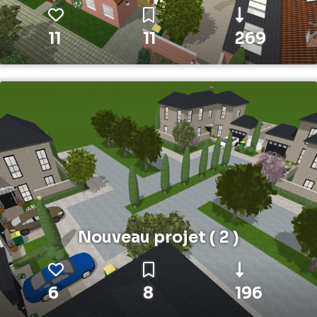
11
11
269
Nouveau projet ( 2 )
6
8
196