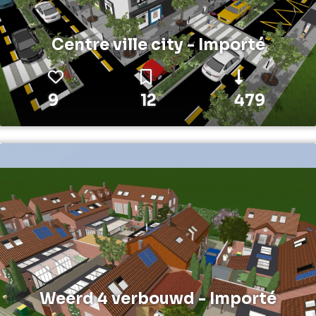
Centre ville city - Importé
9
12
479
Weerd 4 verbouwd - Importé