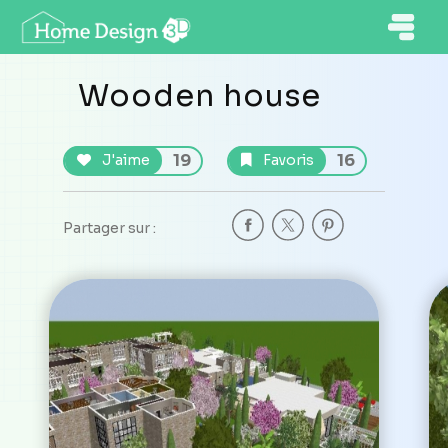
Wooden house
19
16
J'aime
Favoris
Partager sur :