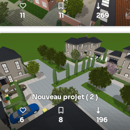
11
11
269
Nouveau projet ( 2 )
6
8
196