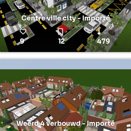
Centre ville city - Importé
9
12
479
Weerd 4 verbouwd - Importé