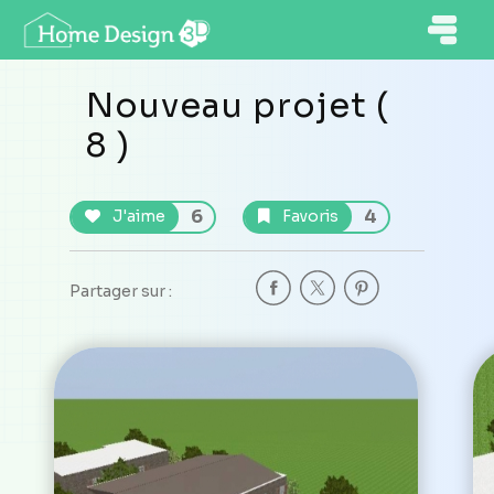
Nouveau projet (
8 )
6
4
J'aime
Favoris
Partager sur :